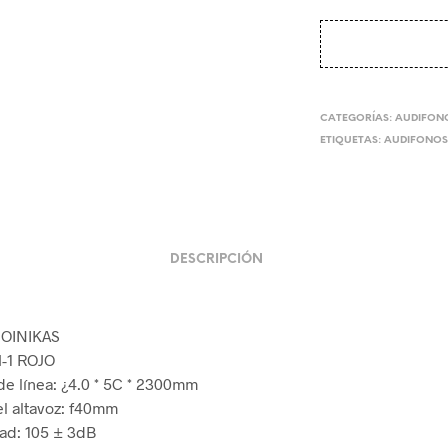
precio
pre
origina
act
era:
es:
$25.
$22
CATEGORÍAS:
AUDIFON
ETIQUETAS:
AUDIFONO
DESCRIPCIÓN
HOINIKAS
H-1 ROJO
de línea: ¿4.0 * 5C * 2300mm
l altavoz: f40mm
dad: 105 ± 3dB