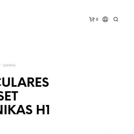
0
/
GAMING
CULARES
SET
IKAS H1