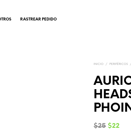
OTROS
RASTREAR PEDIDO
INICIO
/
PERIFÉRICOS
AURI
HEAD
PHOIN
El
El
$
25
$
22