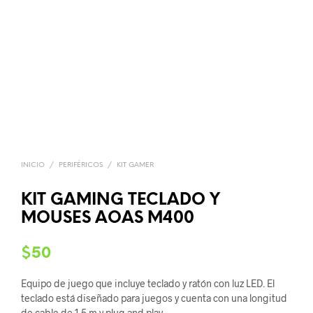
INICIO
/
PERIFÉRICOS
/
KIT GAMER
KIT GAMING TECLADO Y
MOUSES AOAS M400
$
50
Equipo de juego que incluye teclado y ratón con luz LED. El
teclado está diseñado para juegos y cuenta con una longitud
de cable de 1.5 m y plug and play.